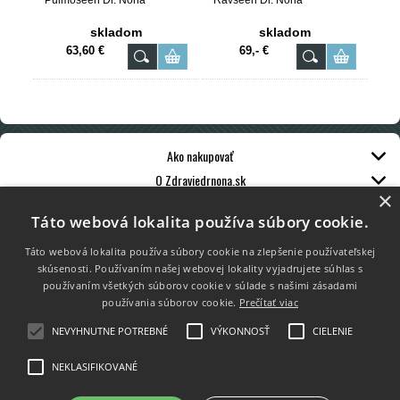
Pulmoseen Dr. Nona
Ravseen Dr. Nona
skladom
skladom
63,60 €
69,- €
Ako nakupovať
O Zdraviedrnona.sk
×
Zákaznícky servis
Táto webová lokalita používa súbory cookie.
Táto webová lokalita používa súbory cookie na zlepšenie používateľskej
skúsenosti. Používaním našej webovej lokality vyjadrujete súhlas s
používaním všetkých súborov cookie v súlade s našimi zásadami
používania súborov cookie.
Prečítať viac
Platba kartou
NEVYHNUTNE POTREBNÉ
VÝKONNOSŤ
CIELENIE
NEKLASIFIKOVANÉ