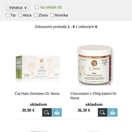
∨
Na sklade
(6)
Výrobca
Tip
Akcia
Zľava
Novinka
Zobrazené produkty
1 - 6
z celkových
6
Čaj Halo Gonseen Dr. Nona
Chocoseen v 250g balení Dr.
Nona
skladom
skladom
39,90 €
36,30 €