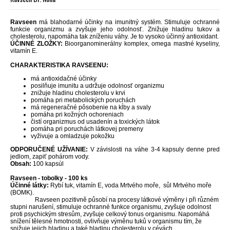
Ravseen
má blahodarné účinky na imunitný systém. Stimuluje ochranné
funkcie organizmu a zvyšuje jeho odolnosť. Znižuje hladinu tukov a
cholesterolu, napomáha tak zníženiu váhy. Je to vysoko účinný antioxidant.
ÚČINNÉ ZLOŽKY:
Bioorganominerálny komplex, omega mastné kyseliny,
vitamín E.
CHARAKTERISTIKA RAVSEENU:
má antioxidačné účinky
posilňuje imunitu a udržuje odolnosť organizmu
znižuje hladinu cholesterolu v krvi
pomáha pri metabolických poruchách
má regeneračné pôsobenie na kĺby a svaly
pomáha pri kožných ochoreniach
čistí organizmus od usadenín a toxických látok
pomáha pri poruchách látkovej premeny
vyživuje a omladzuje pokožku
ODPORUČENÉ UŽÍVANIE:
V závislosti na váhe 3-4 kapsuly denne pred
jedlom, zapiť pohárom vody.
Obsah:
100 kapsúl
Ravseen - tobolky - 100 ks
Účinné látky:
Rybí tuk, vitamín E, voda Mrtvého moře, sůl Mrtvého moře
(BOMK).
Ravseen pozitivně působí na procesy látkové výměny i při různém
stupni narušení, stimuluje ochranné funkce organismu, zvyšuje odolnost
proti psychickým stresům, zvyšuje celkový tonus organismu. Napomáhá
snížení tělesné hmotnosti, ovlivňuje výměnu tuků v organismu tím, že
snižuje jejich hladinu a také hladinu cholesterolu v cévách.