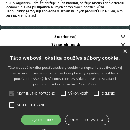
tuků v organismu tím, že snižuje jejich hladinu, snižuje hladinu cholesterolu
v cévách hlavně při lupence a jiných chronických potížích kůže.
Jeho účinky se zvyšují společně s užíváním jiných produktů Dr. NONA, a to
bahna, krémů a sol
Ako nakupovať
O Zdraviedrnona.sk
×
Zákaznícky servis
Táto webová lokalita používa súbory cookie.
Táto webová lokalita používa súbory cookie na zlepšenie používateľskej
skúsenosti. Používaním našej webovej lokality vyjadrujete súhlas s
používaním všetkých súborov cookie v súlade s našimi zásadami
používania súborov cookie.
Prečítať viac
Platba kartou
NEVYHNUTNE POTREBNÉ
VÝKONNOSŤ
CIELENIE
NEKLASIFIKOVANÉ
PRIJAŤ VŠETKO
ODMIETNUŤ VŠETKO