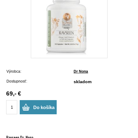
Výrobca:
Dr Nona
Dostupnosť:
skladom
69,- €
Do košíka
Ravseen Dr. Nona