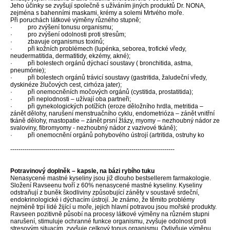
Jeho účinky se zvyšují společně s užíváním jiných produktů Dr. NONA,
zejména s bahenními maskami, krémy a solemi Mrtvého moře.
Při poruchách látkové výměny různého stupně;
· pro zvýšení tonusu organismu;
· pro zvýšení odolnosti proti stresům;
· zbavuje organismus toxinů;
· při kožních problémech (lupénka, seborea, trofické vředy,
neudermatitida, dermatitidy, ekzémy, akné);
· při bolestech orgánů dýchací soustavy ( bronchitida, astma,
pneumónie);
· při bolestech orgánů trávicí soustavy (gastritida, žaludeční vředy,
dyskinéze žlučových cest, cirhóza jater);
· při o­nemocněních močových orgánů (cystitida, prostatitida);
· při neplodnosti – užívají oba partneři;
· při gynekologických potížích (eroze děložního hrdla, metritida –
zánět dělohy, narušení menstruačního cyklu, endometrióza – zánět vnitřní
tkáně dělohy, mastopatie – zánět prsní žlázy, myomy – nezhoubný nádor ze
svaloviny, fibromyomy - nezhoubný nádor z vazivové tkáně);
· při o­nemocnění orgánů pohybového ústrojí (artritida, ostruhy ko
--------------------------------------------------------------------------------
Potravinový doplněk – kapsle, na bázi rybího tuku
Nenasycené mastné kyseliny jsou již dlouho bestsellerem farmakologie.
Složení Ravseenu tvoří z 60% nenasycené mastné kyseliny. Kyseliny
odstraňují z buněk škodliviny způsobující záněty v soustavě srdeční,
endokrinologické i dýchacím ústrojí. Je známo, že těmito problémy
nejméně trpí lidé žijící u moře, jejich hlavní potravou jsou mořské produkty.
Ravseen pozitivně působí na procesy látkové výměny na různém stupni
narušení, stimuluje ochranné funkce organismu, zvyšuje odolnost proti
stresovým situacím, zvyšuje celkový tonus organismu. Ovlivňuje výměnu